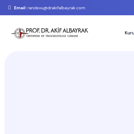
Email:
randevu@drakifalbayrak.com
Kur